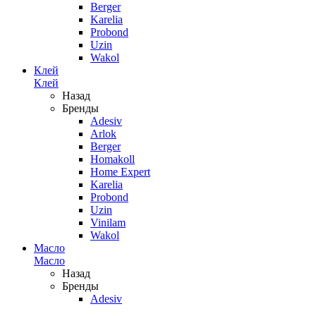
Berger
Karelia
Probond
Uzin
Wakol
Клей
Клей
Назад
Бренды
Adesiv
Arlok
Berger
Homakoll
Home Expert
Karelia
Probond
Uzin
Vinilam
Wakol
Масло
Масло
Назад
Бренды
Adesiv