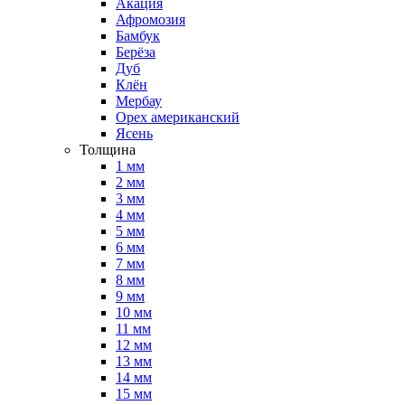
Акация
Афромозия
Бамбук
Берёза
Дуб
Клён
Мербау
Орех американский
Ясень
Толщина
1 мм
2 мм
3 мм
4 мм
5 мм
6 мм
7 мм
8 мм
9 мм
10 мм
11 мм
12 мм
13 мм
14 мм
15 мм