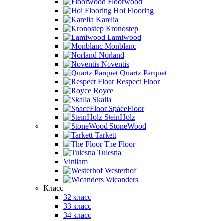
Floorwood
Hoi Flooring
Karelia
Kronostep
Lamiwood
Monblanc
Norland
Noventis
Quartz Parquet
Respect Floor
Royce
Skalla
SpaceFloor
SteinHolz
StoneWood
Tarkett
The Floor
Tulesna
Vinilam
Westerhof
Wicanders
Класс
32 класс
33 класс
34 класс