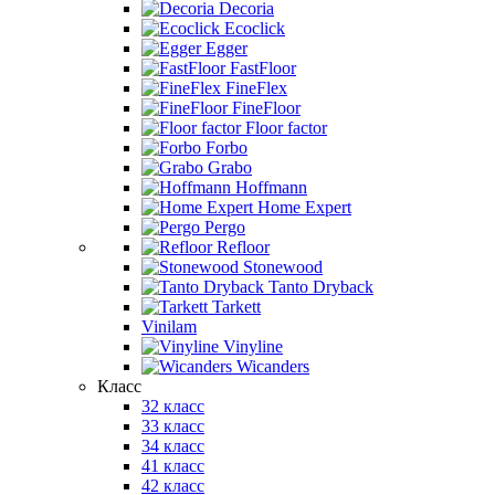
Decoria
Ecoclick
Egger
FastFloor
FineFlex
FineFloor
Floor factor
Forbo
Grabo
Hoffmann
Home Expert
Pergo
Refloor
Stonewood
Tanto Dryback
Tarkett
Vinilam
Vinyline
Wicanders
Класс
32 класс
33 класс
34 класс
41 класс
42 класс