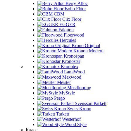
Berry-Alloc
Boho Floor
CBM
Clix Floor
EGGER
Falquon
Floorwood
Hercules
Krono Original
Kronon Modern
Kronospan
Kronostar
Kronotex
LamiWood
Maxwood
Meister
Mostflooring
MyStyle
Pergo
Svensson Parkett
Swiss Krono
Tarkett
Westerhof
Wood Style
Класс