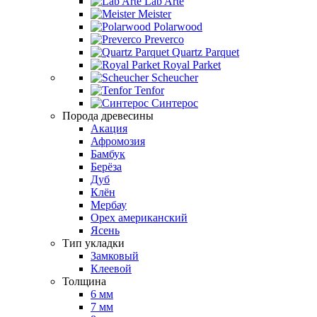
Lab Arte
Meister
Polarwood
Preverco
Quartz Parquet
Royal Parket
Scheucher
Tenfor
Синтерос
Порода древесины
Акация
Афромозия
Бамбук
Берёза
Дуб
Клён
Мербау
Орех американский
Ясень
Тип укладки
Замковый
Клеевой
Толщина
6 мм
7 мм