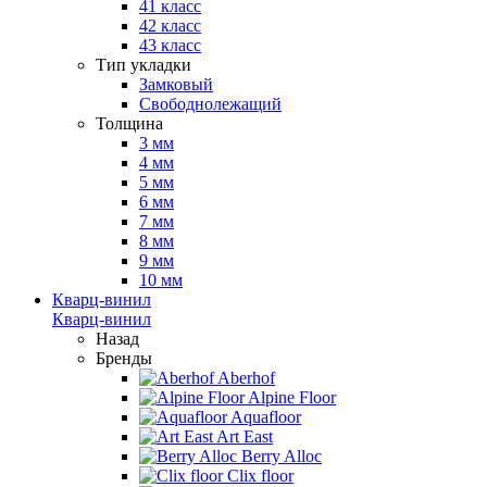
41 класс
42 класс
43 класс
Тип укладки
Замковый
Свободнолежащий
Толщина
3 мм
4 мм
5 мм
6 мм
7 мм
8 мм
9 мм
10 мм
Кварц-винил
Кварц-винил
Назад
Бренды
Aberhof
Alpine Floor
Aquafloor
Art East
Berry Alloc
Clix floor