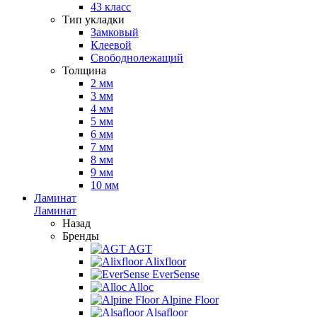
43 класс
Тип укладки
Замковый
Клеевой
Свободнолежащий
Толщина
2 мм
3 мм
4 мм
5 мм
6 мм
7 мм
8 мм
9 мм
10 мм
Ламинат
Ламинат
Назад
Бренды
AGT
Alixfloor
EverSense
Alloc
Alpine Floor
Alsafloor