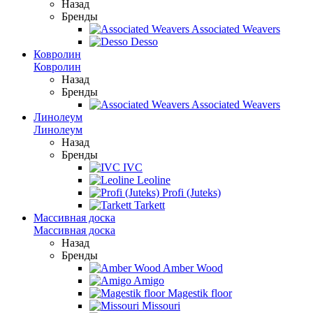
Назад
Бренды
Associated Weavers
Desso
Ковролин
Ковролин
Назад
Бренды
Associated Weavers
Линолеум
Линолеум
Назад
Бренды
IVC
Leoline
Profi (Juteks)
Tarkett
Массивная доска
Массивная доска
Назад
Бренды
Amber Wood
Amigo
Magestik floor
Missouri