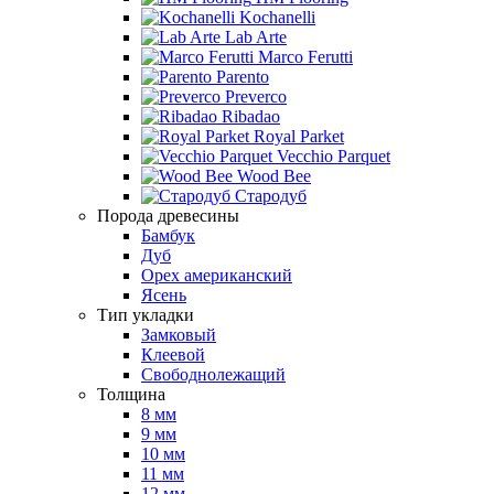
Kochanelli
Lab Arte
Marco Ferutti
Parento
Preverco
Ribadao
Royal Parket
Vecchio Parquet
Wood Bee
Стародуб
Порода древесины
Бамбук
Дуб
Орех американский
Ясень
Тип укладки
Замковый
Клеевой
Свободнолежащий
Толщина
8 мм
9 мм
10 мм
11 мм
12 мм