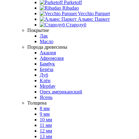
Parketoff
Ribadao
Vecchio Parquet
Альянс Паркет
Стародуб
Покрытие
Лак
Масло
Порода древесины
Акация
Афромозия
Бамбук
Берёза
Дуб
Клён
Мербау
Орех американский
Ясень
Толщина
8 мм
9 мм
10 мм
11 мм
12 мм
13 мм