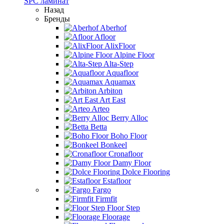
SPC ламинат
Назад
Бренды
Aberhof
Afloor
AlixFloor
Alpine Floor
Alta-Step
Aquafloor
Aquamax
Arbiton
Art East
Arteo
Berry Alloc
Betta
Boho Floor
Bonkeel
Cronafloor
Damy Floor
Dolce Flooring
Estafloor
Fargo
Firmfit
Floor Step
Floorage