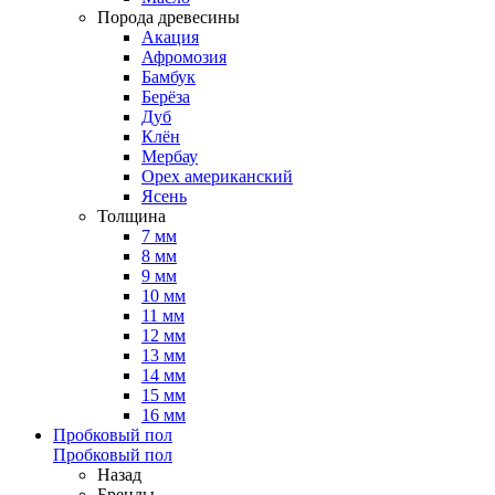
Порода древесины
Акация
Афромозия
Бамбук
Берёза
Дуб
Клён
Мербау
Орех американский
Ясень
Толщина
7 мм
8 мм
9 мм
10 мм
11 мм
12 мм
13 мм
14 мм
15 мм
16 мм
Пробковый пол
Пробковый пол
Назад
Бренды