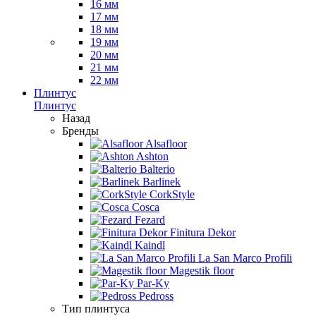
16 мм
17 мм
18 мм
19 мм
20 мм
21 мм
22 мм
Плинтус
Плинтус
Назад
Бренды
Alsafloor
Ashton
Balterio
Barlinek
CorkStyle
Cosca
Fezard
Finitura Dekor
Kaindl
La San Marco Profili
Magestik floor
Par-Ky
Pedross
Тип плинтуса