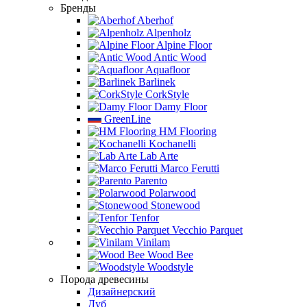
Бренды
Aberhof
Alpenholz
Alpine Floor
Antic Wood
Aquafloor
Barlinek
CorkStyle
Damy Floor
GreenLine
HM Flooring
Kochanelli
Lab Arte
Marco Ferutti
Parento
Polarwood
Stonewood
Tenfor
Vecchio Parquet
Vinilam
Wood Bee
Woodstyle
Порода древесины
Дизайнерский
Дуб