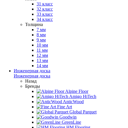
31 класс
32 класс
33 класс
34 класс
Толщина
7 мм
8 мм
9 мм
10 мм
11 мм
12 мм
13 мм
14 мм
Инженерная доска
Инженерная доска
Назад
Бренды
Alpine Floor
Amigo HiTech
AnticWood
Fine Art
Global Parquet
Goodwin
GreenLine
HM Flooring