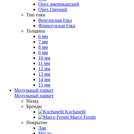
Орех американский
Орех Грецкий
Тип ёлки
Венгерская ёлка
Французская ёлка
Толщина
6 мм
7 мм
8 мм
9 мм
10 мм
11 мм
12 мм
13 мм
14 мм
15 мм
Модульный паркет
Модульный паркет
Назад
Бренды
Kochanelli
Marco Ferutti
Покрытие
Лак
Масло